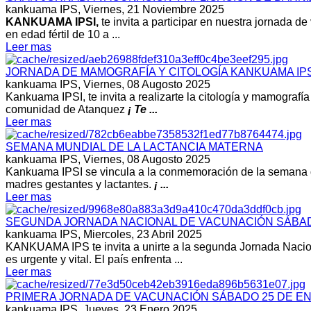
kankuama IPS,
Viernes, 21 Noviembre 2025
KANKUAMA IPSI,
te invita a participar en nuestra jornada
en edad fértil de 10 a ...
Leer mas
JORNADA DE MAMOGRAFÍA Y CITOLOGÍA KANKUAMA IPS
kankuama IPS,
Viernes, 08 Augosto 2025
Kankuama IPSI, te invita a realizarte la citología y mamograf
comunidad de Atanquez
¡ Te ...
Leer mas
SEMANA MUNDIAL DE LA LACTANCIA MATERNA
kankuama IPS,
Viernes, 08 Augosto 2025
Kankuama IPSI se vincula a la conmemoración de la semana de 
madres gestantes y lactantes.
¡ ...
Leer mas
SEGUNDA JORNADA NACIONAL DE VACUNACIÓN SÁBADO
kankuama IPS,
Miercoles, 23 Abril 2025
KANKUAMA IPS te invita a unirte a la segunda Jornada Nacio
es urgente y vital. El país enfrenta ...
Leer mas
PRIMERA JORNADA DE VACUNACIÓN SÁBADO 25 DE EN
kankuama IPS,
Jueves, 23 Enero 2025