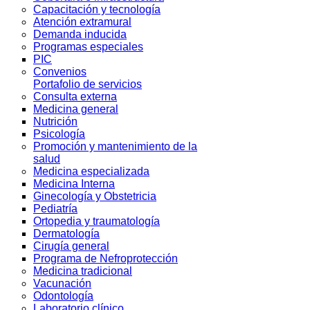
Capacitación y tecnología
Atención extramural
Demanda inducida
Programas especiales
PIC
Convenios
Portafolio de servicios
Consulta externa
Medicina general
Nutrición
Psicología
Promoción y mantenimiento de la
salud
Medicina especializada
Medicina Interna
Ginecología y Obstetricia
Pediatría
Ortopedia y traumatología
Dermatología
Cirugía general
Programa de Nefroprotección
Medicina tradicional
Vacunación
Odontología
Laboratorio clínico