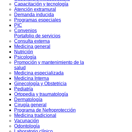
Capacitación y tecnología
Atención extramural
Demanda inducida
Programas especiales
PIC
Convenios
Portafolio de servicios
Consulta externa
Medicina general
Nutrición
Psicología
Promoción y mantenimiento de la
salud
Medicina especializada
Medicina Interna
Ginecología y Obstetricia
Pediatría
Ortopedia y traumatología
Dermatología
Cirugía general
Programa de Nefroprotección
Medicina tradicional
Vacunación
Odontología
Laboratorio clínico